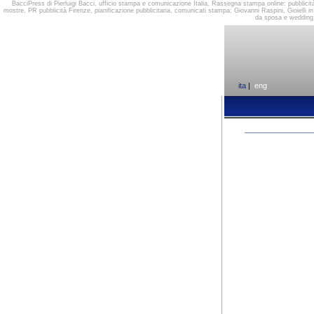
BacciPress di Pierluigi Bacci, ufficio stampa e comunicazione Italia, Rassegna stampa online: pubblicit
mostre, PR pubblicità Firenze, pianificazione pubblicitaria, comunicati stampa; Giovanni Raspini, Gioielli 
da sposa e wedding c
ita
|
eng