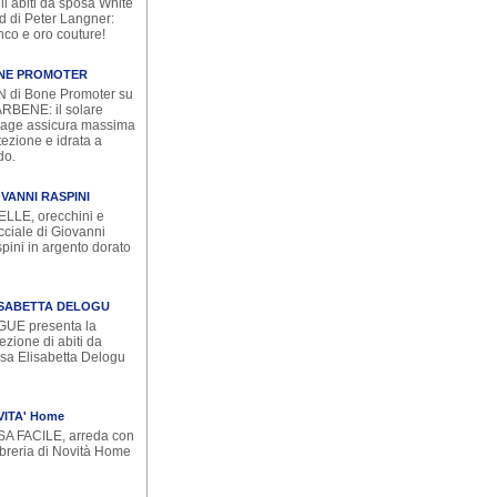
li abiti da sposa White
d di Peter Langner:
nco e oro couture!
NE PROMOTER
 di Bone Promoter su
RBENE: il solare
iage assicura massima
tezione e idrata a
do.
VANNI RASPINI
ELLE, orecchini e
cciale di Giovanni
pini in argento dorato
ISABETTA DELOGU
UE presenta la
ezione di abiti da
sa Elisabetta Delogu
ITA' Home
A FACILE, arreda con
libreria di Novità Home