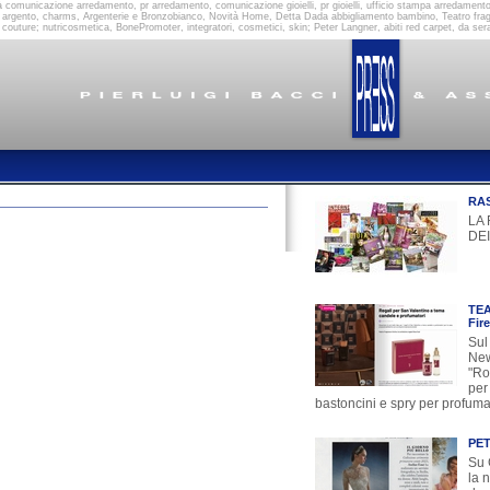
à comunicazione arredamento, pr arredamento, comunicazione gioielli, pr gioielli, ufficio stampa arredamento,
in argento, charms, Argenterie e Bronzobianco, Novità Home, Detta Dada abbigliamento bambino, Teatro fragranz
outure; nutricosmetica, BonePromoter, integratori, cosmetici, skin; Peter Langner, abiti red carpet, da se
RA
LA
DEI
TEA
Fir
Sul
New
"Ro
per
bastoncini e spry per profumar
PE
Su 
la 