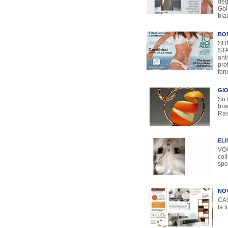
deg
Gol
bia
BO
SUN
STA
ant
pro
fon
GIO
Su 
bra
Ras
EL
VOG
coll
spo
NOV
CAS
la 