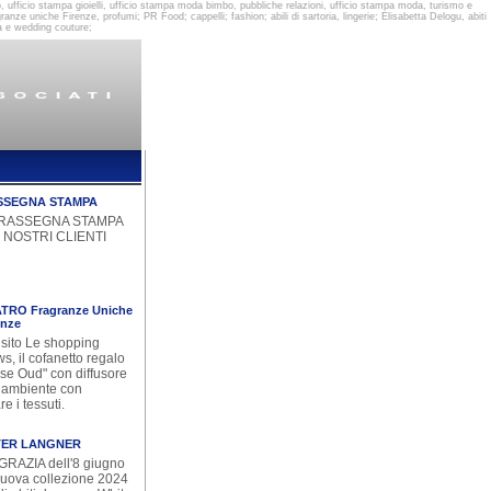
 ufficio stampa gioielli, ufficio stampa moda bimbo, pubbliche relazioni, ufficio stampa moda, turismo e
e uniche Firenze, profumi; PR Food; cappelli; fashion; abili di sartoria, lingerie; Elisabetta Delogu, abiti
ra e wedding couture;
SSEGNA STAMPA
 RASSEGNA STAMPA
 NOSTRI CLIENTI
TRO Fragranze Uniche
enze
 sito Le shopping
s, il cofanetto regalo
se Oud" con diffusore
 ambiente con
e i tessuti.
TER LANGNER
GRAZIA dell'8 giugno
nuova collezione 2024