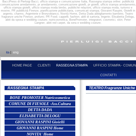
BacciPress di Pierluigi Bacci, ufficio stampa e comunicazione Italia, Rassegna stampa online: pubblicità
comunicazione arredamento, pr arredamento, comunicazione gioielli, pr gioielli, ufficio stampa arredamento,
ufficio stampa gioielli, ufficio stampa moda bimbo, pubbliche relazioni, ufficio stampa moda, turismo e
mostre, PR pubblicità Firenze, pianificazione pubblicitaria, comunicati stampa; Giovanni Raspini, Gioielli in
argento, charms, Argenterie e Bronzobianco, Novità Home, Detta Dada abbigliamento bambino, Teatro
fragranze uniche Firenze, profumi; PR Food; cappelli; fashion; abili di sartoria, lingerie; Elisabetta Delogu,
abiti da sposa e wedding couture; nutricosmetica, BonePromoter, integratori, cosmetici, skin; Peter
Langner, abiti red carpet, da sera e wedding couture;
ita
|
eng
HOME PAGE
CLIENTI
RASSEGNA STAMPA
UFFICIO STAMPA - COMUN
CONTATTI
RASSEGNA STAMPA
TEATRO Fragranze Uniche 
BONE PROMOTER Nutricosmetica
COMUNE DI FIESOLE -Ass.Cultura
DETTA DADA
ELISABETTA DELOGU
GIOVANNI RASPINI Gioielli
GIOVANNI RASPINI Home
NOVITA' Home