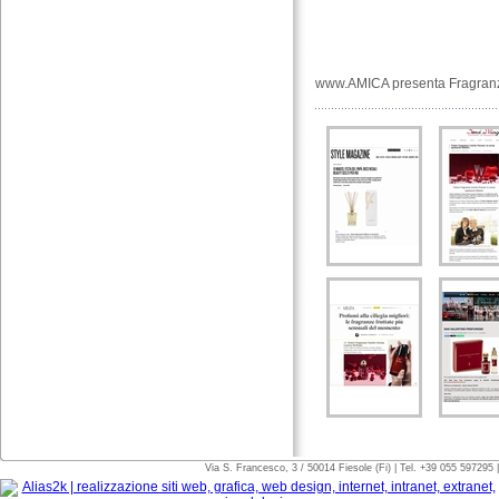
www.AMICA presenta Fragran
Via S. Francesco, 3 / 50014 Fiesole (Fi) | Tel. +39 055 597295