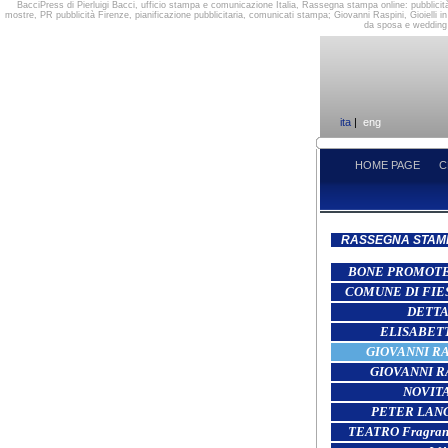
BacciPress di Pierluigi Bacci, ufficio stampa e comunicazione Italia, Rassegna stampa online: pubblicit
mostre, PR pubblicità Firenze, pianificazione pubblicitaria, comunicati stampa; Giovanni Raspini, Gioielli 
da sposa e wedding c
ita
|
eng
HOME PAGE
C
RASSEGNA STAM
BONE PROMOTER 
COMUNE DI FIESO
DETTA
ELISABET
GIOVANNI RAS
GIOVANNI R
NOVITA
PETER LANG
TEATRO Fragranz