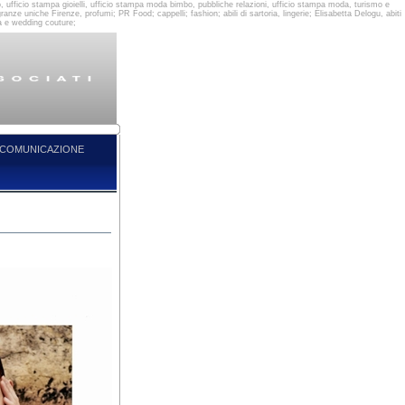
 ufficio stampa gioielli, ufficio stampa moda bimbo, pubbliche relazioni, ufficio stampa moda, turismo e
e uniche Firenze, profumi; PR Food; cappelli; fashion; abili di sartoria, lingerie; Elisabetta Delogu, abiti
ra e wedding couture;
COMUNICAZIONE