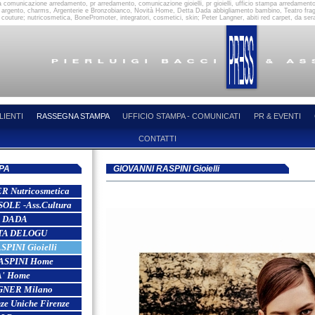
à comunicazione arredamento, pr arredamento, comunicazione gioielli, pr gioielli, ufficio stampa arredamento,
in argento, charms, Argenterie e Bronzobianco, Novità Home, Detta Dada abbigliamento bambino, Teatro fragranz
outure; nutricosmetica, BonePromoter, integratori, cosmetici, skin; Peter Langner, abiti red carpet, da se
LIENTI
RASSEGNA STAMPA
UFFICIO STAMPA - COMUNICATI
PR & EVENTI
CONTATTI
PA
GIOVANNI RASPINI Gioielli
Nutricosmetica
LE -Ass.Cultura
 DADA
TA DELOGU
PINI Gioielli
ASPINI Home
' Home
NER Milano
e Uniche Firenze