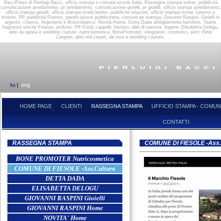
BacciPress di Pierluigi Bacci, ufficio stampa e comunicazione Italia, Rassegna stampa online: pubblicità
comunicazione arredamento, pr arredamento, comunicazione gioielli, pr gioielli, ufficio stampa arredamento,
ufficio stampa gioielli, ufficio stampa moda bimbo, pubbliche relazioni, ufficio stampa moda, turismo e
mostre, PR pubblicità Firenze, pianificazione pubblicitaria, comunicati stampa; Giovanni Raspini, Gioielli in
argento, charms, Argenterie e Bronzobianco, Novità Home, Detta Dada abbigliamento bambino, Teatro
fragranze uniche Firenze, profumi; PR Food; cappelli; fashion; abili di sartoria, lingerie; Elisabetta Delogu,
abiti da sposa e wedding couture; nutricosmetica, BonePromoter, integratori, cosmetici, skin; Peter
Langner, abiti red carpet, da sera e wedding couture;
ita
|
eng
HOME PAGE
CLIENTI
RASSEGNA STAMPA
UFFICIO STAMPA - COMUN
CONTATTI
RASSEGNA STAMPA
COMUNE DI FIESOLE -Ass.
BONE PROMOTER Nutricosmetica
COMUNE DI FIESOLE -Ass.Cultura
DETTA DADA
ELISABETTA DELOGU
GIOVANNI RASPINI Gioielli
GIOVANNI RASPINI Home
NOVITA' Home