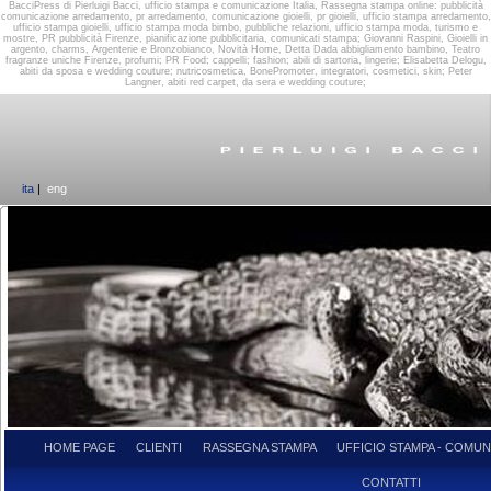
BacciPress di Pierluigi Bacci, ufficio stampa e comunicazione Italia, Rassegna stampa online: pubblicità
comunicazione arredamento, pr arredamento, comunicazione gioielli, pr gioielli, ufficio stampa arredamento,
ufficio stampa gioielli, ufficio stampa moda bimbo, pubbliche relazioni, ufficio stampa moda, turismo e
mostre, PR pubblicità Firenze, pianificazione pubblicitaria, comunicati stampa; Giovanni Raspini, Gioielli in
argento, charms, Argenterie e Bronzobianco, Novità Home, Detta Dada abbigliamento bambino, Teatro
fragranze uniche Firenze, profumi; PR Food; cappelli; fashion; abili di sartoria, lingerie; Elisabetta Delogu,
abiti da sposa e wedding couture; nutricosmetica, BonePromoter, integratori, cosmetici, skin; Peter
Langner, abiti red carpet, da sera e wedding couture;
ita
|
eng
HOME PAGE
CLIENTI
RASSEGNA STAMPA
UFFICIO STAMPA - COMUN
CONTATTI