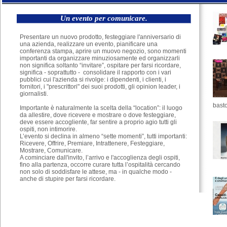
Un evento per comunicare.
Presentare un nuovo prodotto, festeggiare l'anniversario di
una azienda, realizzare un evento, pianificare una
conferenza stampa, aprire un muovo negozio, sono momenti
importanti da organizzare minuziosamente ed organizzarli
non significa soltanto “invitare”, ospitare per farsi ricordare,
significa - soprattutto - consolidare il rapporto con i vari
pubblici cui l'azienda si rivolge: i dipendenti, i clienti, i
fornitori, i "prescrittori" dei suoi prodotti, gli opinion leader, i
giornalisti.
basto
Importante è naturalmente la scelta della “location”: il luogo
da allestire, dove ricevere e mostrare o dove festeggiare,
deve essere accogliente, far sentire a proprio agio tutti gli
ospiti, non intimorire.
L’evento si declina in almeno “sette momenti”, tutti importanti:
Ricevere, Offrire, Premiare, Intrattenere, Festeggiare,
Mostrare, Comunicare.
A cominciare dall'invito, l’arrivo e l'accoglienza degli ospiti,
fino alla partenza, occorre curare tutta l’ospitalità cercando
non solo di soddisfare le attese, ma - in qualche modo -
anche di stupire per farsi ricordare.