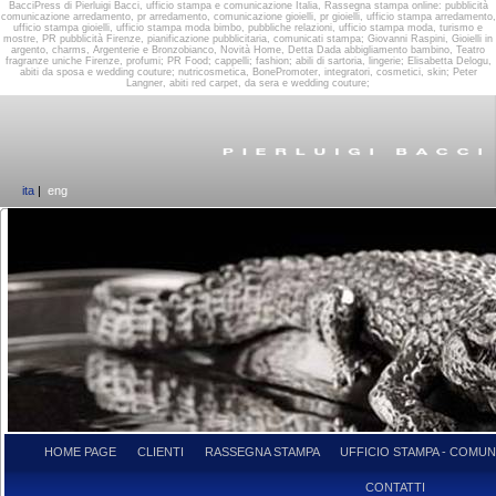
BacciPress di Pierluigi Bacci, ufficio stampa e comunicazione Italia, Rassegna stampa online: pubblicità
comunicazione arredamento, pr arredamento, comunicazione gioielli, pr gioielli, ufficio stampa arredamento,
ufficio stampa gioielli, ufficio stampa moda bimbo, pubbliche relazioni, ufficio stampa moda, turismo e
mostre, PR pubblicità Firenze, pianificazione pubblicitaria, comunicati stampa; Giovanni Raspini, Gioielli in
argento, charms, Argenterie e Bronzobianco, Novità Home, Detta Dada abbigliamento bambino, Teatro
fragranze uniche Firenze, profumi; PR Food; cappelli; fashion; abili di sartoria, lingerie; Elisabetta Delogu,
abiti da sposa e wedding couture; nutricosmetica, BonePromoter, integratori, cosmetici, skin; Peter
Langner, abiti red carpet, da sera e wedding couture;
ita
|
eng
HOME PAGE
CLIENTI
RASSEGNA STAMPA
UFFICIO STAMPA - COMUN
CONTATTI