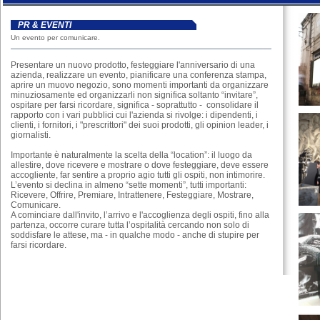
PR & EVENTI
Un evento per comunicare.
Presentare un nuovo prodotto, festeggiare l'anniversario di una
azienda, realizzare un evento, pianificare una conferenza stampa,
aprire un muovo negozio, sono momenti importanti da organizzare
minuziosamente ed organizzarli non significa soltanto “invitare”,
ospitare per farsi ricordare, significa - soprattutto - consolidare il
rapporto con i vari pubblici cui l'azienda si rivolge: i dipendenti, i
clienti, i fornitori, i "prescrittori" dei suoi prodotti, gli opinion leader, i
giornalisti.
Importante è naturalmente la scelta della “location”: il luogo da
allestire, dove ricevere e mostrare o dove festeggiare, deve essere
accogliente, far sentire a proprio agio tutti gli ospiti, non intimorire.
L’evento si declina in almeno “sette momenti”, tutti importanti:
Ricevere, Offrire, Premiare, Intrattenere, Festeggiare, Mostrare,
Comunicare.
A cominciare dall'invito, l’arrivo e l'accoglienza degli ospiti, fino alla
partenza, occorre curare tutta l’ospitalità cercando non solo di
soddisfare le attese, ma - in qualche modo - anche di stupire per
farsi ricordare.